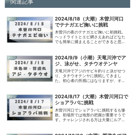
関連記事
2024/8/18（大潮）木曽川河口
釣行記
でテナガエビ掬いに挑戦
木曽川の夜のテナガエビ掬いに初挑戦。
ヘッドライトとエビ網さえあればどなた
でも簡単に捕まえることができると思い
ます。
2024/9/9（小潮）天竜川沖でア
釣行記
ジ、泳がせ、タチウオテンヤ
天竜川沖でアジのサビキ釣りと泳がせつ
り、タチウオテンヤに挑戦してきまし
た。初心者の所感にはなりますが、オス
スメ仕掛けや釣行記を記載します。
2024/8/17（大潮）木曽川河口で
釣行記
ショアラバに挑戦
木曽川河口でショアラバに挑戦するも惨
敗。初場所では地形の把握が重要そうで
す。チャレンジされる方は大量にルアー
を持っていくことをオススメします。