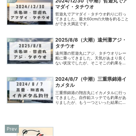
2024/12/30（中潮）哲遊丸でア
釣行記
マダイ・タチウオ
哲遊丸でアマダイ・タチウオ釣りに行っ
てきました。最大60cmの大物を釣ること
ができ大満足です。
2025/8/8（大潮）遠州灘アジ・
釣行記
タチウオ
遠州灘の哲遊丸にアジ、タチウオリレー
船に乗ってきました。天気があまり良く
ない状況でしたが、そこそこの釣果を得
ることができました。タチウオテンヤの
下餌式の効果もある程度見れたのでよか
ったです。
2024/8/7（中潮）三重県錦港イ
釣行記
カメタル
三重県錦港の翔吉丸にイカメタルに行っ
てきました。自作鉛スッテでも釣果があ
りましたが、もう一つといった結果にな
りました。