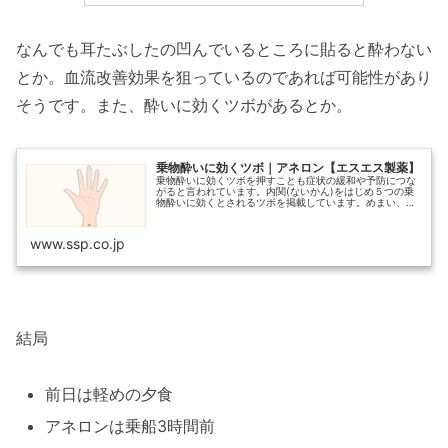
なんでも耳たぶしたの凹んでいるところに貼ると酔わない
とか。血流改善効果を狙っているのであれば可能性があり
そうです。また、酔いに効くツボがあるとか。
乗物酔いに効くツボ｜アネロン【エスエス製薬】
乗物酔いに効くツボを押すことも症状の緩和や予防につな
がると言われています。内関(ないかん)をはじめ５つの乗
物酔いに効くとされるツボを掲載しています。めまい、吐
き気、頭痛など乗物酔いによる症状を和らげるツボの見つ
け方をイラストとともに紹介。
www.ssp.co.jp
結局
前日は軽めの夕食
アネロンは乗船3時間前