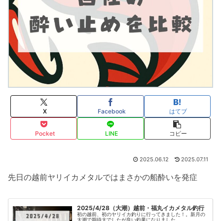
X
Facebook
はてブ
Pocket
LINE
コピー
2025.06.12
2025.07.11
先日の越前ヤリイカメタルではまさかの船酔いを発症
2025/4/28（大潮）越前・福丸イカメタル釣行
初の越前、初のヤリイカ釣りに行ってきました！。新月の
大潮で期待大でしたが良い釣果になりました。