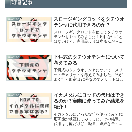
関連記事
スロージギングロッドをタチウオ
HOW TO
テンヤに代用できるのか？
スロージギングロッドを使ってタチウオ
テンヤをやってみました！釣れないこと
はないけど、専用品よりは劣るんだろう
なという感想を持ちました。
下餌式のタチウオテンヤについて
HOW TO
考えてみる
下餌式のタチウオテンヤについて、メリ
ットデメリットを考えてみました。私が
よく行く船宿は80号なのでメリットはそ
こそこありそうです。
イカメタルにロッドの代用はでき
HOW TO
るのか？実際に使ってみた結果を
紹介！
イカメタルにいろんな竿を使ってみて代
用可能か検証してみました。その結果、
代用は可能だけど、軽量、繊細なティッ
プが条件になりそうです。