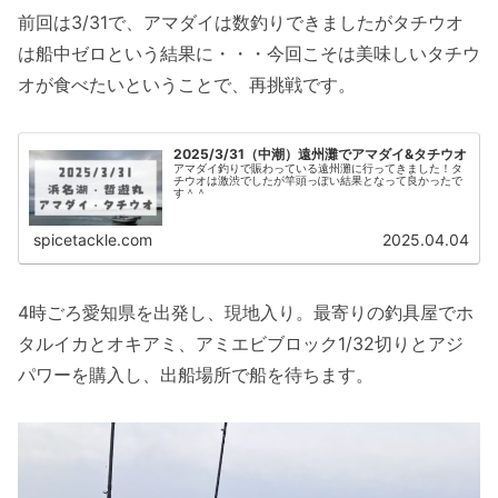
前回は3/31で、アマダイは数釣りできましたがタチウオ
は船中ゼロという結果に・・・今回こそは美味しいタチウ
オが食べたいということで、再挑戦です。
2025/3/31（中潮）遠州灘でアマダイ&タチウオ
アマダイ釣りで賑わっている遠州灘に行ってきました！タ
チウオは激渋でしたが竿頭っぽい結果となって良かったで
す＾＾
spicetackle.com
2025.04.04
4時ごろ愛知県を出発し、現地入り。最寄りの釣具屋でホ
タルイカとオキアミ、アミエビブロック1/32切りとアジ
パワーを購入し、出船場所で船を待ちます。