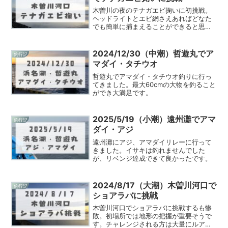
木曽川の夜のテナガエビ掬いに初挑戦。
ヘッドライトとエビ網さえあればどなた
でも簡単に捕まえることができると思い
ます。
2024/12/30（中潮）哲遊丸でア
釣行記
マダイ・タチウオ
哲遊丸でアマダイ・タチウオ釣りに行っ
てきました。最大60cmの大物を釣ること
ができ大満足です。
2025/5/19（小潮）遠州灘でアマ
釣行記
ダイ・アジ
遠州灘にアジ、アマダイリレーに行って
きました。イサキは釣れませんでした
が、リベンジ達成できて良かったです。
2024/8/17（大潮）木曽川河口で
釣行記
ショアラバに挑戦
木曽川河口でショアラバに挑戦するも惨
敗。初場所では地形の把握が重要そうで
す。チャレンジされる方は大量にルアー