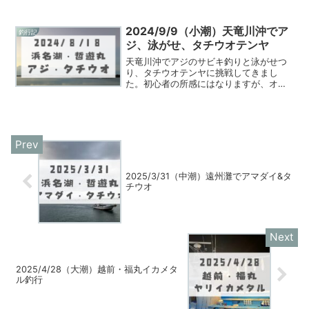
を持っていくことをオススメします。
2024/9/9（小潮）天竜川沖でア
釣行記
ジ、泳がせ、タチウオテンヤ
天竜川沖でアジのサビキ釣りと泳がせつ
り、タチウオテンヤに挑戦してきまし
た。初心者の所感にはなりますが、オス
スメ仕掛けや釣行記を記載します。
2025/3/31（中潮）遠州灘でアマダイ&タ
チウオ
2025/4/28（大潮）越前・福丸イカメタ
ル釣行