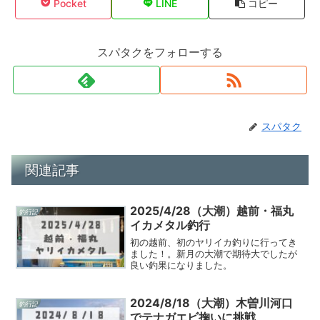
Pocket
LINE
コピー
スパタクをフォローする
スパタク
関連記事
2025/4/28（大潮）越前・福丸
釣行記
イカメタル釣行
初の越前、初のヤリイカ釣りに行ってき
ました！。新月の大潮で期待大でしたが
良い釣果になりました。
2024/8/18（大潮）木曽川河口
釣行記
でテナガエビ掬いに挑戦