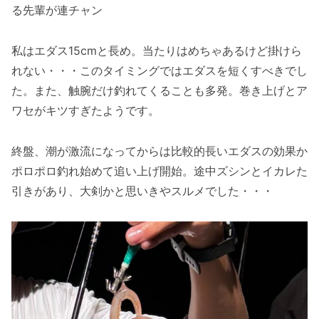
る先輩が連チャン
私はエダス15cmと長め。当たりはめちゃあるけど掛けら
れない・・・このタイミングではエダスを短くすべきでし
た。また、触腕だけ釣れてくることも多発。巻き上げとア
ワセがキツすぎたようです。
終盤、潮が激流になってからは比較的長いエダスの効果か
ポロポロ釣れ始めて追い上げ開始。途中ズシンとイカレた
引きがあり、大剣かと思いきやスルメでした・・・