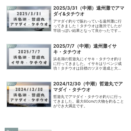
2025/3/31（中潮）遠州灘でアマ
釣行記
ダイ&タチウオ
アマダイ釣りで賑わっている遠州灘に行
ってきました！タチウオは激渋でしたが
竿頭っぽい結果となって良かったです＾
＾
2025/7/7（中潮）遠州灘イサ
釣行記
キ・タチウオ
浜名湖の哲遊丸にイサキ・タチウオ釣り
に行ってきました。イサキはリベンジ成
功！タチウオは目標のツヌケ達成と大満
足の釣果になりました。
2024/12/30（中潮）哲遊丸でア
釣行記
マダイ・タチウオ
哲遊丸でアマダイ・タチウオ釣りに行っ
てきました。最大60cmの大物を釣ること
ができ大満足です。