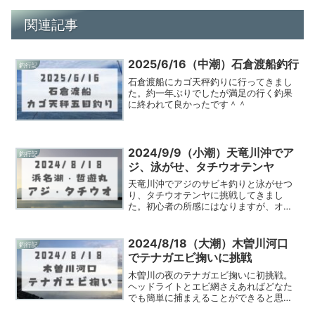
関連記事
2025/6/16（中潮）石倉渡船釣行
釣行記
石倉渡船にカゴ天秤釣りに行ってきまし
た。約一年ぶりでしたが満足の行く釣果
に終われて良かったです＾＾
2024/9/9（小潮）天竜川沖でア
釣行記
ジ、泳がせ、タチウオテンヤ
天竜川沖でアジのサビキ釣りと泳がせつ
り、タチウオテンヤに挑戦してきまし
た。初心者の所感にはなりますが、オス
スメ仕掛けや釣行記を記載します。
2024/8/18（大潮）木曽川河口
釣行記
でテナガエビ掬いに挑戦
木曽川の夜のテナガエビ掬いに初挑戦。
ヘッドライトとエビ網さえあればどなた
でも簡単に捕まえることができると思い
ます。